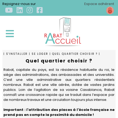
×
Rejoignez-nous sur
Espace adhérent
| S'INSTALLER | SE LOGER | QUEL QUARTIER CHOISIR ? |
ACCUEIL
Quel quartier choisir ?
Rabat, capitale du pays, est la résidence habituelle du roi, le
QUI
siège des administrations, des ambassades et des universités.
SOMMES-
C’est une ville administrative aux quartiers résidentiels
nombreux. Rabat est une ville aérée, dotée de vastes jardins
NOUS
publics. Loin de l’agitation de sa voisine Casablanca, Rabat
?
connaît une croissance rapide qui se traduit dans l’espace par
de nombreux travaux et une circulation toujours plus intense.
Qui
S'INSTALLER
sommes-
Important : l'attribution des places à l'école française ne
nous
prend pas en compte la proximité du domicile !
Arriver
?
S'ÉPANOUIR