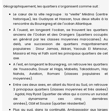
à
Géographiquement, les quartiers s’organisent comme suit :
Rabat
Gouvernance
Calendrier
PARTENAIRES
Le cœur de la ville regroupe : la “vieille” Médina (centre
Quartiers
Bénévoles
historique), les Oudayas et Hassan, tous deux situés à la
Nos
Devenir
rencontre du Bouregreg et de l'océan Atlantique.
NOUS
activités
Travailler
Mot
partenaire
À l'ouest, en longeant l’océan, se trouvent les quartiers
REJOINDRE
de
Actualités
anciens de l'Océan et des Orangers (quartiers occupés
Se
la
Nos
en général par les classes moyennes marocaines). Au
déplacer
Présidente
partenaires
Contact
delà, une succession de quartiers majoritairement
populaires : Diour Jamaa, Akkari, Yacoub El Mansour,
Se
Le
Nos
Guide
Massira et Hay el Fath sont les principaux quartiers de cet
loger
réseau
partenaires
Pratique
axe.
FIAFE
institutionnels
de
Vivre
Rabat
A l'est, en longeant le Bouregreg, on retrouve les quartiers
au
Accueil
de Youssoufia, Douar el Hajja, Mabella, Takaddoum, Hay
Privilèges
quotidien
adhérents
Nahda, Aviation, Romani (classes populaires et
Formulaire
moyennes).
Scolariser
d'adhésion
Déposez
Entre ces deux axes, en allant du Nord au Sud, on retrouve
votre
3 principaux quartiers (classes moyennes et très aisées)
Se
annonce
: Agdal, Hay Ryad (quartier de villas qui a connu un sursaut
soigner
pro
de dynamisme ces cinq dernières
années), OLM et Souissi (quartier résidentiel).
Se
Compétences
divertir
&
Plus au sud, dans la continuité, Ambassador aux larges