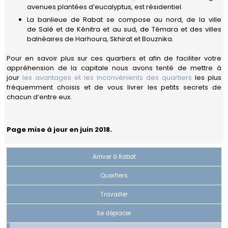
Carrières
avenues plantées d’eucalyptus, est résidentiel.
Quitter
La banlieue de Rabat se compose au nord, de la ville
le
de Salé et de Kénitra et au sud, de Témara et des villes
Maroc
balnéaires de Harhoura, Skhirat et Bouznika.
Pour en savoir plus sur ces quartiers et afin de faciliter votre
appréhension de la capitale nous avons tenté de mettre à
jour
les avantages et les inconvénients des quartiers
les plus
fréquemment choisis et de vous livrer les petits secrets de
chacun d’entre eux.
Page mise à jour en juin 2018.
Arriver à Rabat
Quartiers
Travailler
Se déplacer