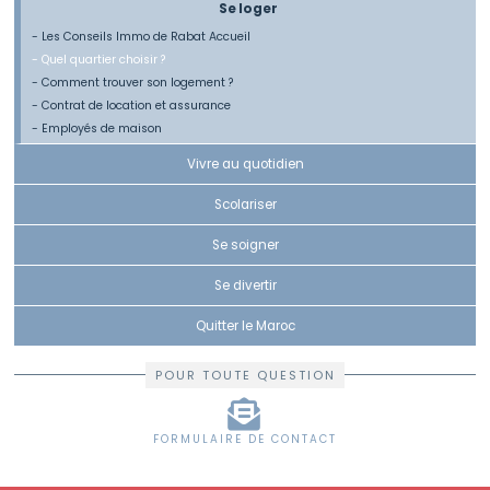
Se loger
- Les Conseils Immo de Rabat Accueil
- Quel quartier choisir ?
- Comment trouver son logement ?
- Contrat de location et assurance
- Employés de maison
Vivre au quotidien
Scolariser
Se soigner
Se divertir
Quitter le Maroc
POUR TOUTE QUESTION
FORMULAIRE DE CONTACT