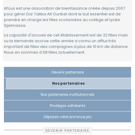
à
Afous est une association de bienfaisance créée depuis 2007
Rabat
Gouvernance
Calendrier
pour gérer Dar Taliba Ait Ouribel dont le but essentiel est de
PARTENAIRES
prendre en charge les filles scolarisées au collège et lycée
Quartiers
Bénévoles
Nos
Sijelmassa.
Devenir
NOUS
activités
Travailler
Mot
partenaire
La capacité d'accueil de cet établissement est de 32 filles mais
REJOINDRE
de
vu la demande accrue cette année a connu un afflux très
Actualités
Se
la
Nos
important de filles des campagnes à plus de 10 km de distance .
déplacer
Présidente
partenaires
Contact
Nous en sommes à 58 filles actuellement .
Se
Le
Nos
Guide
loger
réseau
partenaires
Pratique
FIAFE
institutionnels
de
Devenir partenaire
Vivre
Rabat
au
Accueil
Nos partenaires
Privilèges
quotidien
adhérents
Formulaire
Nos partenaires institutionnels
Scolariser
d'adhésion
Déposez
votre
Privilèges adhérents
Se
annonce
soigner
pro
Déposez votre annonce pro
Se
Compétences
DEVENIR PARTENAIRE
divertir
&