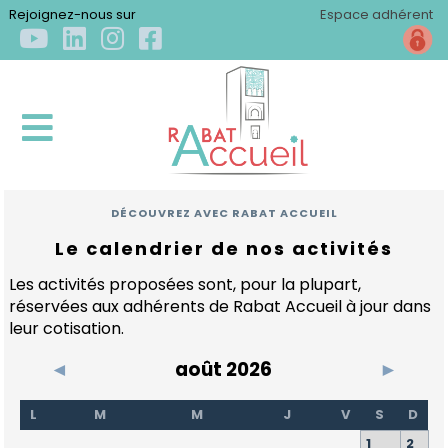
×
Rejoignez-nous sur
Espace adhérent
DÉCOUVREZ AVEC RABAT ACCUEIL
ACCUEIL
Le calendrier de nos activités
QUI
Les activités proposées sont, pour la plupart,
SOMMES-
réservées aux adhérents de Rabat Accueil à jour dans
NOUS
leur cotisation.
?
◄
août 2026
►
Qui
S'INSTALLER
sommes-
L
M
M
J
V
S
D
nous
Arriver
1
2
?
S'ÉPANOUIR