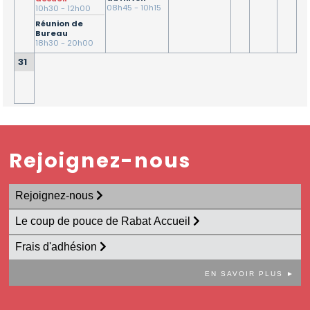
Carrières
08h45 - 10h15
10h30 - 12h00
Quitter
Réunion de
le
Bureau
18h30 - 20h00
Maroc
31
Rejoignez-nous
Rejoignez-nous
Le coup de pouce de Rabat Accueil
Frais d'adhésion
EN SAVOIR PLUS ►