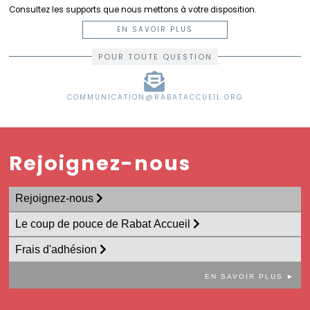
Carrières
Consultez les supports que nous mettons à votre disposition.
Quitter
EN SAVOIR PLUS
le
Maroc
POUR TOUTE QUESTION
COMMUNICATION@RABATACCUEIL.ORG
Rejoignez-nous
Rejoignez-nous
Le coup de pouce de Rabat Accueil
Frais d'adhésion
EN SAVOIR PLUS ►