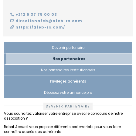
à
Rabat
Gouvernance
Calendrier
+212 5 37 75 00 03
PARTENAIRES
Quartiers
directionafeb@afeb-rs.com
Bénévoles
Nos
https://afeb-rs.com/
Devenir
NOUS
activités
Travailler
Mot
partenaire
REJOINDRE
de
Actualités
Se
la
Nos
Devenir partenaire
déplacer
Présidente
partenaires
Contact
Nos partenaires
Se
Le
Nos
Guide
loger
réseau
partenaires
Pratique
Nos partenaires institutionnels
FIAFE
institutionnels
de
Vivre
Rabat
Privilèges adhérents
au
Accueil
Privilèges
quotidien
adhérents
Déposez votre annonce pro
Formulaire
Scolariser
d'adhésion
Déposez
DEVENIR PARTENAIRE
votre
Se
annonce
Vous souhaitez valoriser votre entreprise avec le concours de notre
soigner
pro
association ?
Rabat Accueil vous propose differents partenariats pour vous faire
Se
Compétences
connaître auprès des adhérents.
divertir
&