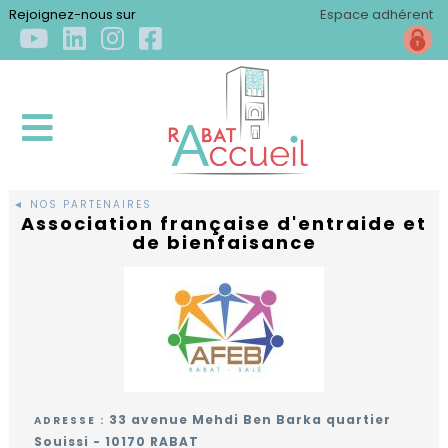
×
Rejoignez-nous sur
Espace adhérent
◄ NOS PARTENAIRES
Association française d'entraide et
ACCUEIL
de bienfaisance
QUI
SOMMES-
NOUS
?
Qui
S'INSTALLER
sommes-
33 avenue Mehdi Ben Barka quartier
ADRESSE :
nous
Souissi - 10170 RABAT
Arriver
?
S'ÉPANOUIR