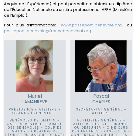
Carrières
Acquis de l’Expérience) et peut permettre d’obtenir un diplôme
Quitter
de l’Éducation Nationale ou un titre professionnel AFPA (Ministère
le
de l’Emploi).
Maroc
Pour plus d’informations:
www.passeport-benevole.org
ou
passeport-benevole@francebenevolat.org
Muriel
Pascal
LAMANILEVE
CHARLES
PRÉSIDENCE - ATELIERS -
SECRÉTARIAT GÉNÉRAL -
GRANDS ÉVÉNEMENTS
ATELIERS
BÉNÉVOLES DE DEMAIN -
ASSEMBLÉE GÉNÉRALE -
CAFÉ DE RENTRÉE - COMITÉ
ATELIER THÉÂTRE - BRUNCH
DES BÉNÉVOLES - COUP DE
OU DÉJEUNER - CINÉ CLUB
MAIN ? - CRÉATION DE
DES ENFANTS - CINÉ-CLUB -
L'ÉQUIPE DU MARCHÉ DE NOËL
CONFÉRENCES CULTURELLES -