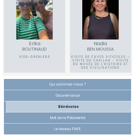
Erika
Nadia
BOUTINAUD
BEN MOUSSA
VIDE-GRENIERS
VISITE DE CAVES VITICOLES -
VISITE DU CHELLAH - VISITE
DU MUSÉE DE L'HISTOIRE ET
DES CIVILISATIONS
Qui sommes-nous ?
Gouvernance
Bénévoles
Mot de la Présidente
Le réseau FIAFE