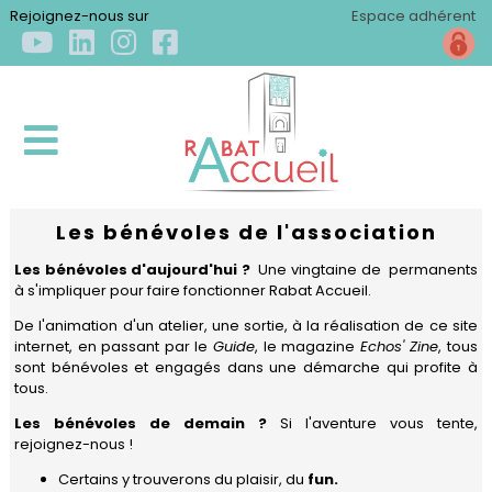
×
Rejoignez-nous sur
Espace adhérent
Les bénévoles de l'association
ACCUEIL
Les bénévoles d'aujourd'hui ?
Une vingtaine de permanents
à s'impliquer pour faire fonctionner Rabat Accueil.
QUI
De l'animation d'un atelier, une sortie, à la réalisation de ce site
SOMMES-
internet, en passant par le
Guide
, le magazine
Echos' Zine
, tous
NOUS
sont bénévoles et engagés dans une démarche qui profite à
?
tous.
Les bénévoles de demain ?
Si l'aventure vous tente,
Qui
S'INSTALLER
rejoignez-nous !
sommes-
nous
Certains y trouverons du plaisir, du
fun.
Arriver
?
S'ÉPANOUIR