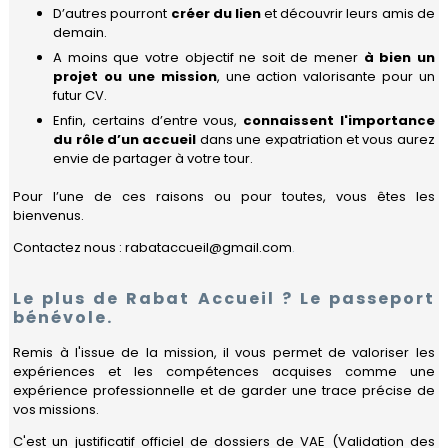
à
D’autres pourront
créer du lien
et découvrir leurs amis de
Rabat
demain.
Gouvernance
Calendrier
PARTENAIRES
A moins que votre objectif ne soit de mener
à bien un
Quartiers
Bénévoles
projet ou une mission
, une action valorisante pour un
Nos
Devenir
futur CV.
NOUS
activités
Travailler
Mot
partenaire
Enfin, certains d’entre vous,
connaissent l'importance
REJOINDRE
de
Actualités
du rôle d’un accueil
dans une expatriation et vous aurez
Se
la
Nos
envie de partager à votre tour.
déplacer
Présidente
partenaires
Contact
Pour l’une de ces raisons ou pour toutes, vous êtes les
Se
Le
Nos
Guide
bienvenus.
loger
réseau
partenaires
Pratique
FIAFE
institutionnels
de
Contactez nous : rabataccueil@gmail.com
.
Vivre
Rabat
au
Accueil
Privilèges
quotidien
adhérents
Le plus de Rabat Accueil ? Le passeport
Formulaire
bénévole.
Scolariser
d'adhésion
Déposez
votre
Remis à l'issue de la mission, il vous permet de valoriser les
Se
annonce
expériences et les compétences acquises comme une
soigner
pro
expérience professionnelle et de garder une trace précise de
vos missions.
Se
Compétences
divertir
C'est un justificatif officiel de dossiers de VAE (Validation des
&