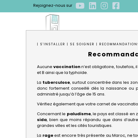
Rejoignez-nous sur
ACCUEIL
QUI S
| S'INSTALLER | SE SOIGNER | RECOMMANDATION
Recommandat
Qui som
Gouvern
Bénévol
Mot de l
Le résea
Aucune
vaccination
n’est obligatoire, toutefois
et B ainsi que la typhoïde.
La
tuberculose
, surtout concentrée dans les zo
donc fortement conseillé dès la naissance ou po
administré jusqu’à l’âge de 15 ans.
Vérifiez également que votre carnet de vaccination
Concernant le
paludisme
, le pays est classé en 
sida
, bien que moins répandu que dans d’autre
grandes villes et les cités touristiques.
La
rage
est encore très présente au Maroc, ne to