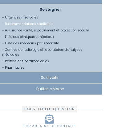
Se soigner
- Urgences médicales
- Recommandations sanitaires
- Assurance santé, rapatriement et protection sociale
- Liste des cliniques et hôpitaux
- Liste des médecins par spécialité
- Centres de radiologie et laboratoires d'analyses
médicales
- Professions paramédicales
- Pharmacies
Se divertir
Quitter le Maroc
POUR TOUTE QUESTION
FORMULAIRE DE CONTACT