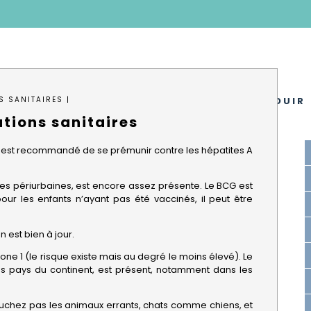
OMMES-NOUS ?
S'INSTALLER
S'ÉPANOUIR
S SANITAIRES |
ions sanitaires
mes-nous ?
ance
es
a Présidente
u FIAFE
Arriver à Rabat
Quartiers
Travailler
Se déplacer
Se loger
Vivre au quotidien
Scolariser
Se soigner
Se divertir
Quitter le Maroc
Calendrier
Nos activités
Actualités
, il est recommandé de se prémunir contre les hépatites A
nes périurbaines, est encore assez présente. Le BCG est
ur les enfants n’ayant pas été vaccinés, il peut être
 est bien à jour.
zone 1 (le risque existe mais au degré le moins élevé). Le
s pays du continent, est présent, notamment dans les
uchez pas les animaux errants, chats comme chiens, et