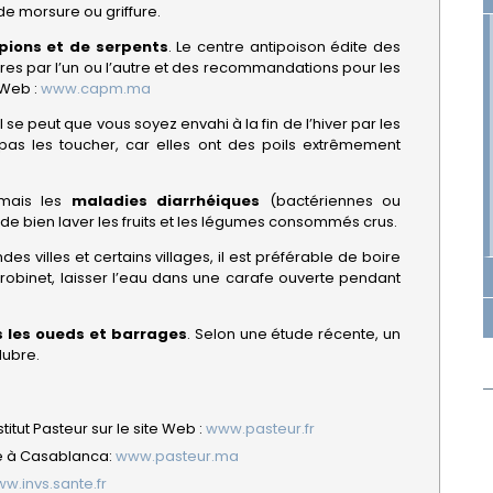
 morsure ou griffure.
pions et de serpents
. Le centre antipoison édite des
ûres par l’un ou l’autre et des recommandations pour les
 Web :
www.capm.ma
l se peut que vous soyez envahi à la fin de l’hiver par les
t pas les toucher, car elles ont des poils extrêmement
, mais les
maladies diarrhéiques
(bactériennes ou
f de bien laver les fruits et les légumes consommés crus.
es villes et certains villages, il est préférable de boire
robinet, laisser l’eau dans une carafe ouverte pendant
s les oueds et barrages
. Selon une étude récente, un
lubre.
itut Pasteur sur le site Web :
www.pasteur.fr
ite à Casablanca:
www.pasteur.ma
w.invs.sante.fr