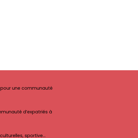
ial pour une communauté
communauté d’expatriés à
ulturelles, sportive…