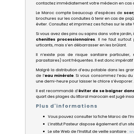
contactez immédiatement votre médecin en cas de
Le Maroc compte beaucoup d’espèces de
scor
brochures sur les conduites à tenir en cas de piq
éviter. Consultez et imprimez ces fiches sur le site
Si vous avez des pins ou sapins dans votre jardin, i
chenilles processionnaires
. Il ne faut surtou
urticants, mais s’en débarrasser en les brûlant.
Il n’existe pas de risque sanitaire particulier
parasitaires) sont fréquentes. Il est donc impérati
Malgré la distribution d’eau potable dans les grand
de l’
eau minérale
. Si vous consommez l’eau du 
une demi-heure pour laisser le chlore s’évaporer.
Il est recommandé d’
éviter de se baigner dan
quart des plages du littoral marocain est jugé insa
Plus d'informations
Vous pouvez consulter la fiche Maroc de l’Inst
L’institut Pasteur dispose également d’un s
Le site Web de l’Institut de veille sanitaire :
ww