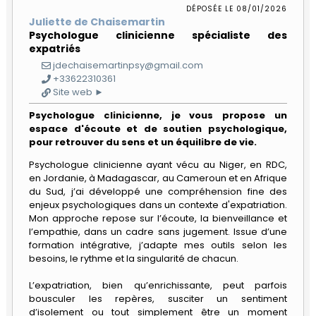
à
DÉPOSÉE LE 08/01/2026
Rabat
Juliette de Chaisemartin
Gouvernance
Calendrier
PARTENAIRES
Psychologue clinicienne spécialiste des
Quartiers
expatriés
Bénévoles
Nos
jdechaisemartinpsy@gmail.com
Devenir
NOUS
activités
Travailler
+33622310361
Mot
partenaire
REJOINDRE
de
Site web ►
Actualités
Se
la
Nos
déplacer
Présidente
Psychologue clinicienne, je vous propose un
partenaires
Contact
espace d'écoute et de soutien psychologique,
Se
Le
pour retrouver du sens et un équilibre de vie.
Nos
Guide
loger
réseau
partenaires
Pratique
Psychologue clinicienne ayant vécu au Niger, en RDC,
FIAFE
institutionnels
de
en Jordanie, à Madagascar, au Cameroun et en Afrique
Vivre
Rabat
du Sud, j’ai développé une compréhension fine des
au
Accueil
Privilèges
quotidien
enjeux psychologiques dans un contexte d'expatriation.
adhérents
Mon approche repose sur l’écoute, la bienveillance et
Formulaire
l’empathie, dans un cadre sans jugement. Issue d’une
Scolariser
d'adhésion
Déposez
formation intégrative, j’adapte mes outils selon les
votre
besoins, le rythme et la singularité de chacun.
Se
annonce
soigner
pro
L’expatriation, bien qu’enrichissante, peut parfois
Se
bousculer les repères, susciter un sentiment
Compétences
divertir
&
d’isolement ou tout simplement être un moment