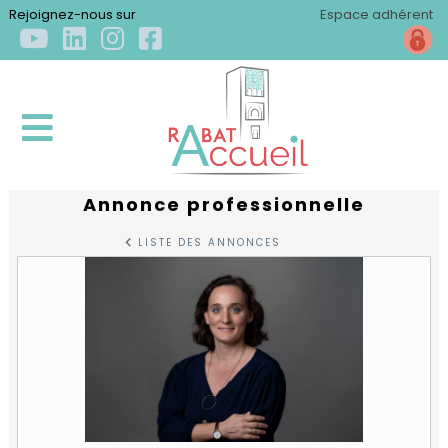
×
Rejoignez-nous sur
Espace adhérent
Annonce professionnelle
ACCUEIL
LISTE DES ANNONCES
QUI
SOMMES-
NOUS
?
Qui
S'INSTALLER
sommes-
nous
Arriver
?
S'ÉPANOUIR